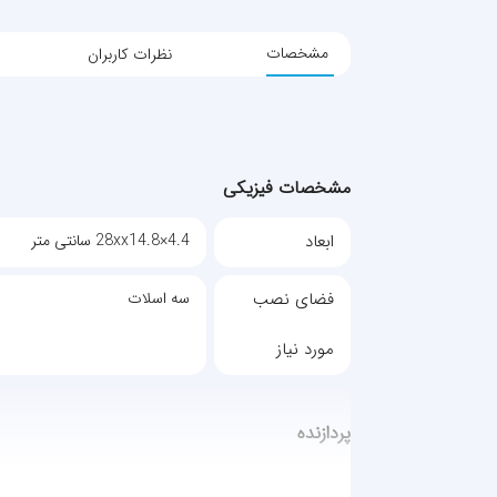
مشخصات
نظرات کاربران
مشخصات فیزیکی
ابعاد
28xx14.8×4.4 سانتی متر
فضای نصب
سه اسلات
مورد نیاز
پردازنده
تراشه
RX 5600