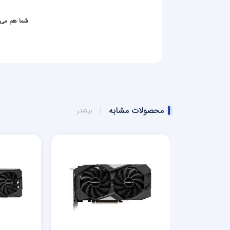
شما هم می ت
خروجی تصویر
HDMI
یک عدد
DisplayPort
سه عدد
محصولات مشابه
بیشتر
تعداد مانیتور
چهار عدد
قابل اتصال
رزولوشن تصویر
۴۰۹۶ * ۲۱۶۰ پیکسل