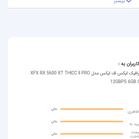
بیشتر
اربران به :
کارت گرافیک ایکس اف ایکس مدل XFX RX 5600 XT THICC II PRO
12GBPS 6GB 
عالی
ظاهری
عالی
يد به
يمت
عالی
اخت