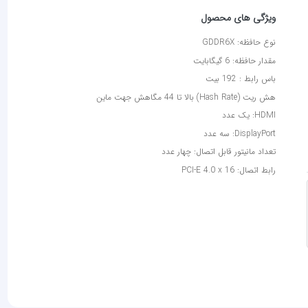
ویژگی های محصول
نوع حافظه: GDDR6X
مقدار حافظه: 6 گیگابایت
باس رابط : 192 بیت
هش ریت (Hash Rate) بالا تا 44 مگاهش جهت ماین
HDMI: یک عدد
DisplayPort: سه عدد
تعداد مانیتور قابل اتصال: چهار عدد
رابط اتصال: PCI-E 4.0 x 16