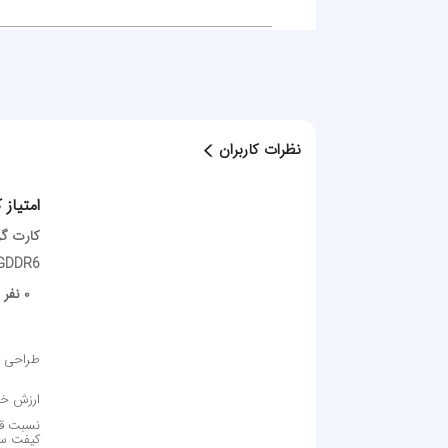
سازنده تراشه
AMD
نظرات کاربران
فرکانس
Base Clock 1620MHz
امتیاز ک
حافظه گرافیکی
GDDR6
نوع حافظه
GDDR6
0 نفر
طراحی 
باس رابط
192 بیت
ارزش خر
نسبت ق
کیفت س