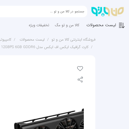
لیست محصولات
کالا من و تو مگ
تخفیفات ویژه
فروشگاه اینترنتی کالا من و تو
لیست محصولات
کامپیوتر
کارت گرافیک ایکس اف ایکس مدل XFX RX 5600 XT THICC II PRO 12GBPS 6GB GDDR6