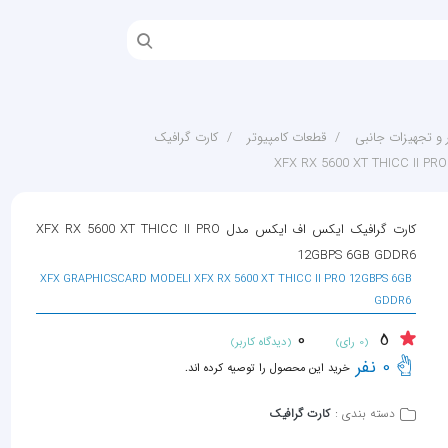
 و تجهیزات جانبی
قطعات کامپیوتر
کارت گرافیک
کارت گرافیک ایکس اف ایکس مدل XFX RX 5600 XT THICC II PRO
12GBPS 6GB GDDR6
XFX GRAPHICSCARD MODELl XFX RX 5600 XT THICC II PRO 12GBPS 6GB
GDDR6
0
5
(0 رای)
(دیدگاه کاربر)
0 نفر
خرید این محصول را توصیه کرده اند.
دسته بندی :
کارت گرافیک