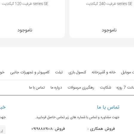
series SE ظرفیت 120 گیگابایت
ظرفیت 256 گیگابایت
ناموجود
ناموجود
 موبایل
خانه و آشپزخانه
کنسول بازی
تبلت
کامپیوتر و تجهیزات جانبی
خود
7 روزه
شکایت
رهگیری مرسولات
درباره ما
تماس با ما
تماس با ما
خبر
جهت مشاوره و تماس با شماره های زیر تماس حاصل فرمایید.
جهت 
فروش همکاری :
فروش :09198889108