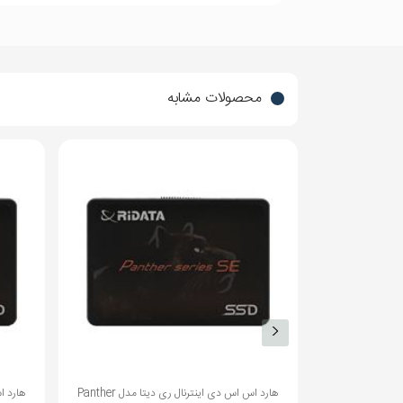
خیر
مقاوم در برابر
لرزش
محصولات مشابه
بله
مقاوم در برابر
شوک
1500G/0.5ms
حداکثر میزان
مقاومت در برابر
شوک
پشتیبانی از NVMe 1.3
سایر قابلیت‌ها
3D NAND Flash برای سرعت و ظرفیت بالاتر
هارد اس اس دی اینترنال ری دیتا مدل Panther
هارد اس اس دی اینترنال ری دیتا مدل Panther
نورپردازی RGB قابل شخصی سازی