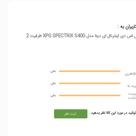
اربران به :
هارد اس اس دی اینترنال ای دیتا مدل XPG SPECTRIX S40G ظرفیت 2
عالی
ظاهری
عالی
يد به
يمت
عالی
اخت
انید در مورد این کالا نظر بدهید .
ثبت نظر