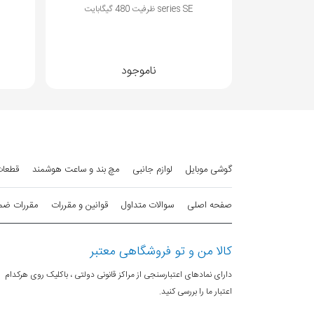
series SE ظرفیت 240 گیگابایت
پشتیبانی از LDPC ECC پیشرفته
فرم فکتور جمع و جور M.2 2280- مناسب برای ادیت ویدیو، طراحی صنعتی و برنامه نویسی
ناموجود
گوشی موبایل
لوازم جانبی
مچ بند و ساعت هوشمند
قطعات
صفحه اصلی
سوالات متداول
قوانین و مقررات
مقررات ضمانت 
کالا من و تو فروشگاهی معتبر
دارای نمادهای اعتبارسنجی از مراکز قانونی دولتی ، باکلیک روی هرکدام
اعتبار ما را بررسی کنید.