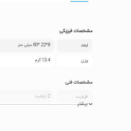
مشخصات فیزیکی
8*22.*80 میلی متر
ابعاد
13.4 گرم
وزن
مشخصات فنی
2 ترابایت
ظرفیت
بیشتر
PCIe Gen 3.0 x4
رابط
M.2 2280
فرم فاکتور