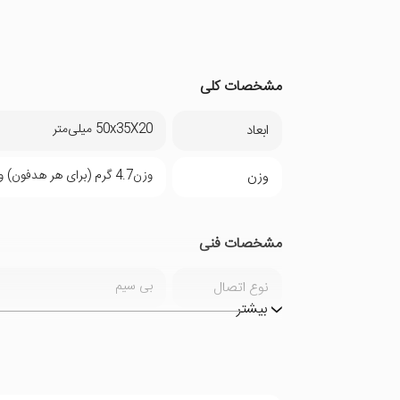
مشخصات کلی
50x35X20 میلی‌متر
ابعاد
وزن4.7 گرم (برای هر هدفون) و 58 گرم (برای کیس شارژ)
وزن
مشخصات فنی
بی سیم
نوع اتصال
بیشتر
دو گوشی
نوع گوشی
مکالمه , گیمینگ , کاربری عمومی
مناسب برای