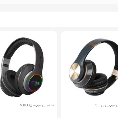
اعت
:5 ساعت ساعت
 ساعت
ت
یم مدل VJ033
هندزفری بی سیم اپل مدل AirPods 2