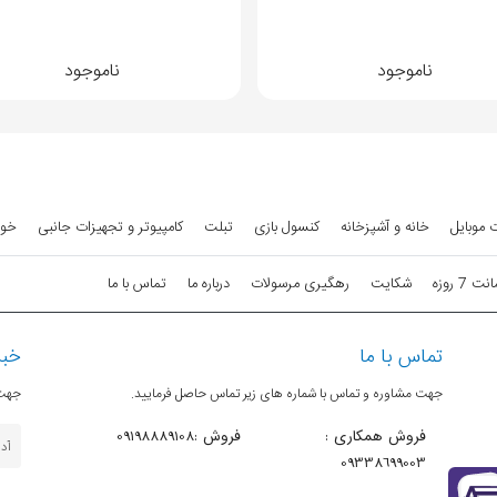
ناموجود
ناموجود
 کنترل حجم صدا و عوض کردن موسیقی
 موبایل
خانه و آشپزخانه
کنسول بازی
تبلت
کامپیوتر و تجهیزات جانبی
خود
Environmental Nois) و فرمان‌ صوتی
7 روزه
شکایت
رهگیری مرسولات
درباره ما
تماس با ما
ده‌شدن توسط کاربر؛ اگر هدفون را در گوش بگذارید موسیقی آغاز
بیاوربد شاهد توقف پخش موسیقی خواهید بود
تماس با ما
خبر
جهت مشاوره و تماس با شماره های زیر تماس حاصل فرمایید.
جهت 
فروش همکاری :
فروش :09198889108
09338699003