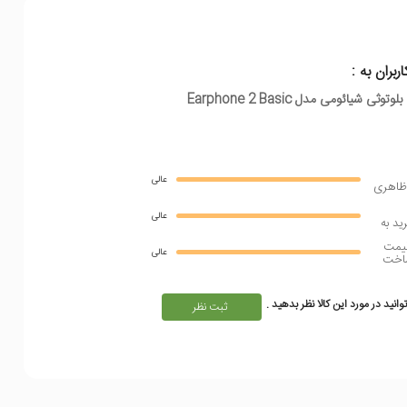
اربران به :
ثی شیائومی مدل Earphone 2 Basic
عالی
ظاهری
عالی
يد به
يمت
عالی
اخت
انید در مورد این کالا نظر بدهید .
ثبت نظر