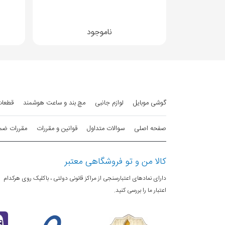
هدفون
ناموجود
بلوتوث ۵ برای اتصال به دستگاه‌های مبتنی‌بر سیستم‌های عامل اندروید و iOS
سایر مشخصات
درایور ۱۴/۲ میلی‌متری
پشتیبانی از فرمان لمسی برای
گوشی موبایل
لوازم جانبی
مچ بند و ساعت هوشمند
قطعات
میکروفون دوگانه برای فناوری حذف نویز محیطی (e Cancellation
صفحه اصلی
سوالات متداول
قوانین و مقررات
مقررات ضمانت 
حسگر فرو سرخ برای تشخیص پوشی
می‌شود و اگر آن را از گوش در
کالا من و تو فروشگاهی معتبر
طراحی Sport،ساخته شده از مواد اولیه مرغوب،قابل استفاده به عنوان هندزفری و پاسخگویی به مکالمات
دارای نمادهای اعتبارسنجی از مراکز قانونی دولتی ، باکلیک روی هرکدام
اعتبار ما را بررسی کنید.
پشتیبانی از قابلیت های SBC و AAC برای بالا بردن کیفیت صدا، استاندارد IPX4
5.0
نسخه بلوتوث