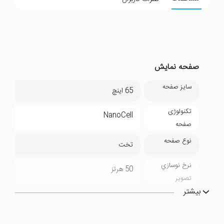
صفحه نمایش
سایز صفحه
65 اینچ
تکنولوژی
NanoCell
صفحه
نوع صفحه
تخت
نرخ نوسازي
50 هرتز
تصوير
بیشتر
تصویر