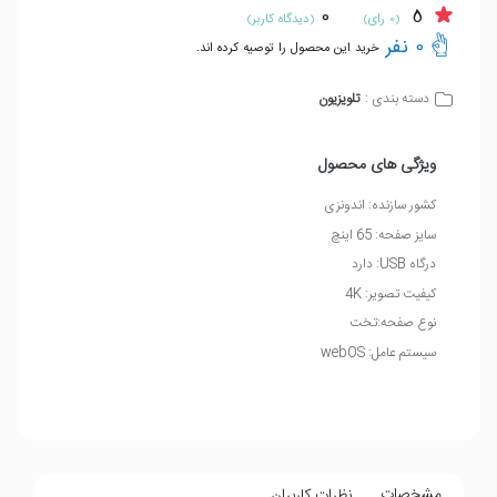
0
5
(0 رای)
(دیدگاه کاربر)
0 نفر
خرید این محصول را توصیه کرده اند.
تلویزیون
دسته بندی :
ویژگی های محصول
کشور سازنده: اندونزی
سایز صفحه: 65 اینچ
درگاه USB: دارد
کیفیت تصویر: 4K
نوع صفحه:تخت
سیستم عامل: webOS
مشخصات
نظرات کاربران