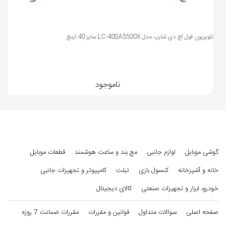
Ready
تلویزیون فول اچ دی شارپ مدل LC-40SA5500X سایز 40 اینچ
-قابلیت اتصال به گوشی و پخش همزمان با
فناوری Sound Share و بلوتوث داخلی
ناموجود
-قابلیت شفاف سازی صدا با فناوری Clear
Voice III
- قابلیت ایجاد صدای فراگیر مجازی با ویژگی
Ultra Surround
گوشی موبایل
لوازم جانبی
مچ بند و ساعت هوشمند
قطعات موبایل
خانه و آشپزخانه
کنسول بازی
تبلت
کامپیوتر و تجهیزات جانبی
امکانات
خودرو، ابزار و تجهیزات صنعتی
کالای دیجیتال
گیرنده دیجیتال
دارد
صفحه اصلی
سوالات متداول
قوانین و مقررات
مقررات ضمانت 7 روزه