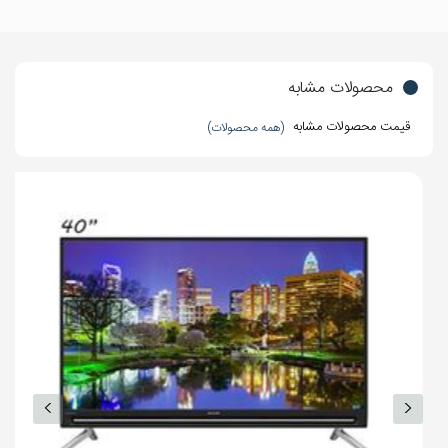
صدا
سیستم صوتی
2 کاناله
محصولات مشابه
تعداد بلندگوها
2 بلندگو
قیمت محصولات مشابه
(همه محصولات)
توان خروجی
20 وات
کلی صدا
توان هر بلندگو
10 وات
استانداردهای
Dolby Digital
صوتی
apt-X
تعداد ساب ووفر
ندارد
سایر توضیحات
- قابلیت اتصال به سیستم های صوتی و
صدا
ساندبار با فناوریBluetooth Surround