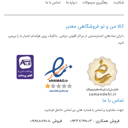
پردازشگر
شکایت
رهگیری مرسولات
درباره ما
تماس با ما
چهار هسته اي
درگاه های ارتباطی
کالا من و تو فروشگاهی معتبر
دارای نمادهای اعتبارسنجی از مراکز قانونی دولتی ، باکلیک روی هرکدام اعتبار ما را بررسی
درگاه USB
2 عدد
کنید.
درگاه HDMI
4 عدد
اتصال بی‌سیم
دارد - 802.11ac
(Wi-Fi)
بلوتوث
دارد - V5.0
پورت شبکه
دارد
تماس با ما
(LAN)
جهت مشاوره و تماس با شماره های زیر تماس حاصل فرمایید.
ورودی آنتن
دارد
فروش همکاری : 09338699003
فروش :09198889108
خروجی صدای