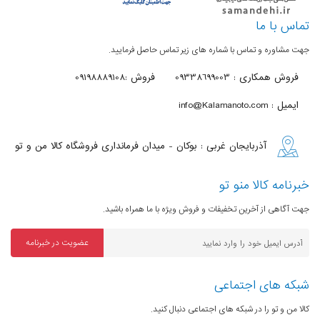
شبکه 3G
HSDPA 850 / 900 / 2100
تماس با ما
شبکه 4G
(LTE band 1(2100), 3(1800), 5(850),
جهت مشاوره و تماس با شماره های زیر تماس حاصل فرمایید.
7(2600), 8(900), 20(800), 40(2300
فروش همکاری : 09338699003
فروش :09198889108
فن‌آوری‌های
ایمیل : info@Kalamanoto.com
بلوتوث، NFC ،EDGE ،GPRS ،WiFi
ارتباطی
آذربایجان غربی : بوکان - میدان فرمانداری فروشگاه کالا من و تو
Wi-Fi
Wi-Fi 802.11 b/g/n, Wi-Fi Direct,
Hotspot
خبرنامه کالا منو تو
جهت آگاهی از آخرین تخفیفات و فروش ویژه با ما همراه باشید.
بلوتوث
نسخه 4.2، A2DP ،LE
عضویت در خبرنامه
فن‌آوری
رادیو FM
مکان‌یابی
شبکه های اجتماعی
درگاه ارتباطی
(GPS, A-GPS, GLONASS, BeiDou
کالا من و تو را در شبکه های اجتماعی دنبال کنید.