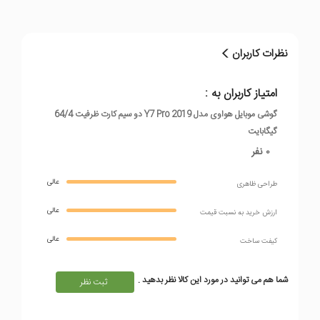
کارت دوم یا کارت حافظه جانبی
ساختار بدنه
جلو شیشه، پشت و فریم پلاستیک
نظرات کاربران
تعداد سیم کارت
دو سیم کارت (اسلات هیبریدی)
امتیاز کاربران به :
زمان معرفی
گوشی موبايل هواوی مدل Y7 Pro 2019 دو سيم کارت ظرفیت 64/4
2019, January
گیگابایت
شیار مجزا برای
0 نفر
ندارد
کارت حافظه
عالی
طراحی ظاهری
عالی
پردازنده
ارزش خريد به نسبت قيمت
عالی
کیفت ساخت
تراشه
Qualcomm SDM450 Snapdragon
450
شما هم می توانید در مورد این کالا نظر بدهید .
ثبت نظر
پردازنده‌ی
8 هسته ای Cortex-A53