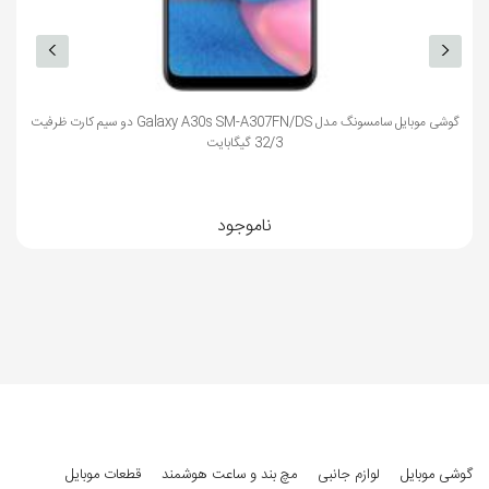
جانبی
صفحه نمایش
گوشی موبایل سامسونگ مدل Galaxy A30s SM-A307FN/DS دو سیم کارت ظرفیت
صفحه نمایش
بله
32/3 گیگابایت
رنگی
صفحه نمایش
خازنی، چند لمسی (Multi Touch)
لمسی
ناموجود
فناوری صفحه
IPS LCD
نمایش
بازه‌ی اندازه
6.0 اینچ و بزرگتر
صفحه نمایش
اندازه
6.26 اینچ
رزولوشن
1520×720 پیکسل
گوشی موبایل
لوازم جانبی
مچ بند و ساعت هوشمند
قطعات موبایل