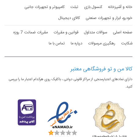
تراکم پیکسلی
269 پیکسل در هر اینچ
خانه و آشپزخانه
کنسول بازی
تبلت
کامپیوتر و تجهیزات جانبی
نسبت
80.0 درصد
خودرو، ابزار و تجهیزات صنعتی
کالای دیجیتال
صفحه‌نمایش
به بدنه
صفحه اصلی
سوالات متداول
قوانین و مقررات
مقررات ضمانت 7 روزه
نسبت تصویر
شکایت
رهگیری مرسولات
درباره ما
تماس با ما
19:9
تعداد رنگ
16 میلیون رنگ
کالا من و تو فروشگاهی معتبر
دارای نمادهای اعتبارسنجی از مراکز قانونی دولتی ، باکلیک روی هرکدام اعتبار ما را بررسی
ارتباطات
کنید.
شبکه های
2G, 3G, 4G
ارتباطی
شبکه 2G
GSM 850 / 900 / 1800 / 1900 برای هر
دو سیم کارت