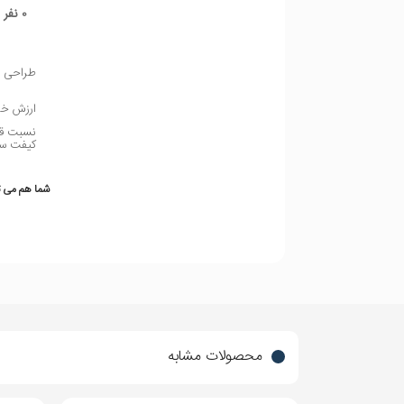
ایجاد خط و
0 نفر
خش
طراحی 
جلو (صفحه نمایش)
دارای محافظ
ارزش خر
برای قسمت
نسبت ق
کیفت س
شما هم می تو
محصولات مشابه