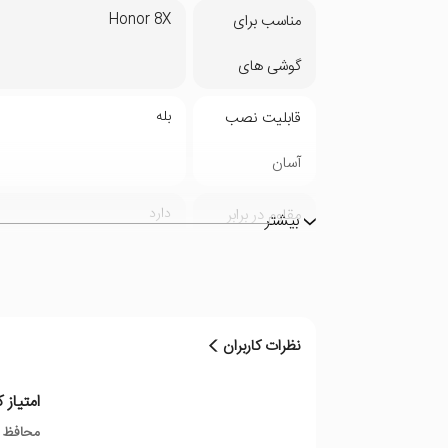
Honor 8X
مناسب برای
گوشی های
بله
قابلیت نصب
آسان
دارد
مقاوم در برابر
بیشتر
ضربه
دارد
جلوگیری از
نظرات کاربران
انعکاس نور
امتیاز ک
بله
جلوگیری از
محافظ صف