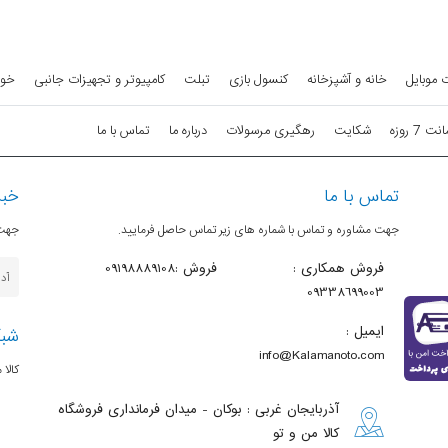
 موبایل
خانه و آشپزخانه
کنسول بازی
تبلت
کامپیوتر و تجهیزات جانبی
خود
7 روزه
شکایت
رهگیری مرسولات
درباره ما
تماس با ما
تماس با ما
خبر
جهت مشاوره و تماس با شماره های زیر تماس حاصل فرمایید.
جهت 
فروش همکاری :
فروش :09198889108
09338699003
ایمیل :
شبک
info@Kalamanoto.com
کالا 
آذربایجان غربی : بوکان - میدان فرمانداری فروشگاه
کالا من و تو