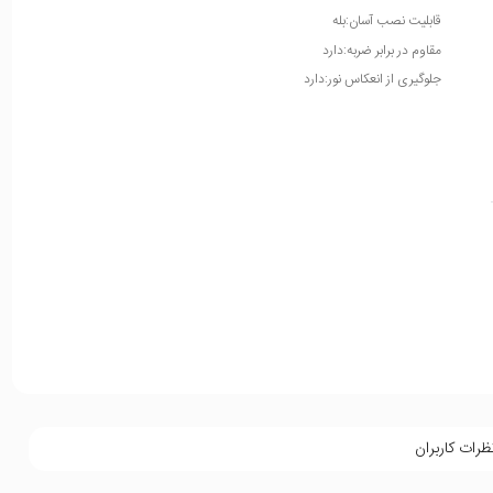
قابلیت نصب آسان:بله
مقاوم در برابر ضربه:دارد
جلوگیری از انعکاس نور:دارد
ظرات کاربران