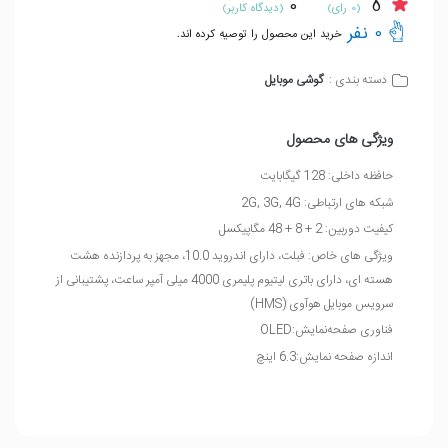
0
5
(0 رای)
(دیدگاه کاربر)
0 نفر
خرید این محصول را توصیه کرده اند.
گوشی موبایل
دسته بندی :
ویژگی های محصول
حافظه داخلی: 128 گیگابایت
شبکه های ارتباطی: 2G, 3G, 4G
کیفیت دوربین: 2 + 8 + 48 مگاپیکسل
ویژگی های خاص: فبلت، دارای اندروید 10.0، مجهز به پردازنده هشت
هسته ای، دارای باتری لیتیوم پلیمری 4000 میلی آمپر ساعت، پشتیبانی از
سرویس موبایل هوآوی (HMS)
فناوری صفحه‌نمایش:OLED
اندازه صفحه نمایش:6.3 اینچ