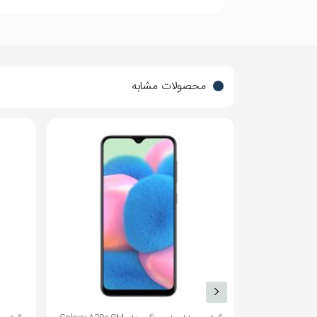
بله
صفحه نمایش
وقتی در زیر نور قرار می گیرند یک طیف رنگی به شکل 
رنگی
بله
صفحه نمایش
محصولات مشابه
لمسی
AMOLED
فناوری صفحه
نمایش
6 اینچ بزرگتر
بازه‌ی اندازه
صفحه نمایش
6.76 اینچ
اندازه
2772 × 1344 پیکسل