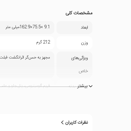
مشخصات کلی
9.1 ×75.5×162.9میلی متر
ابعاد
212 گرم
وزن
مجهز به حس‌گر اثرانگشت فبلت
ویژگی‌های
خاص
بیشتر
فریم آلومینیومی، پنل جلو و عق
ساختار بدنه
2 سیم کارت 5G
تعداد سیم کارت
2020, October 22
زمان معرفی
نظرات کاربران