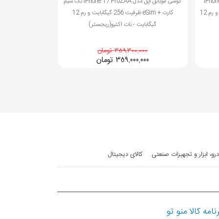
iPhone 17
گوشی موبایل اپل مدل iPhone 17 ProZAA تک سیم
تک سیم کارت + eSim ظرفیت 256 گیگابایت و رم 12
کارت + eSim ظرفیت 256 گیگابایت و رم 12
گیگابایت - نات اکتیو(ریجستر)
ویتن
359,300,000 تومان
00,000
359,000,000
تومان
,000
رو، ابزار و تجهیزات صنعتی
کالای دیجیتال
نامه کالا منو تو