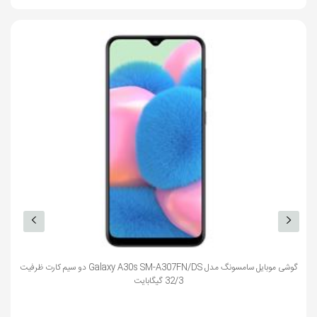
شبکه های
2G
ارتباطی
درگاه ارتباطی
microUSB v2.0
دوربین
دوربین
بله
رزولوشن عکس
VGA
قابلیت‌های
0.3 مگاپیکسل
دوربین
دوربین سلفی
گوشی موبایل سامسونگ مدل Galaxy A30s SM-A307FN/DS دو سیم کارت ظرفیت
ندارد
32/3 گیگابایت