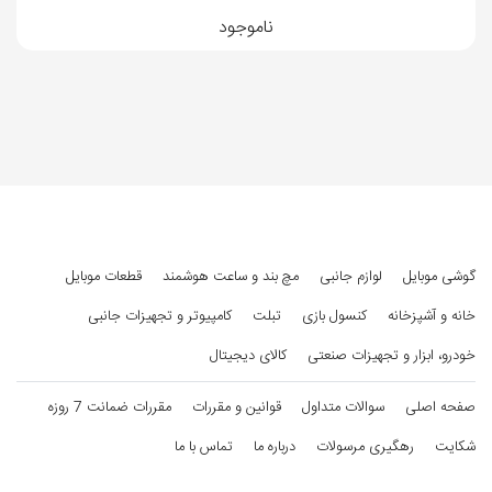
صدا
ناموجود
بلندگو
دارد
خروجی صدا
جک 3.5 میلی‌متری
امکانات نرم افزاری
پشتیبانی از
دارد
زبان فارسی
گوشی موبایل
لوازم جانبی
مچ بند و ساعت هوشمند
قطعات موبایل
منوی فارسی
دارد
خانه و آشپزخانه
کنسول بازی
تبلت
کامپیوتر و تجهیزات جانبی
خودرو، ابزار و تجهیزات صنعتی
کالای دیجیتال
سایر مشخصات
صفحه اصلی
سوالات متداول
قوانین و مقررات
مقررات ضمانت 7 روزه
باتری قابل
بله
شکایت
رهگیری مرسولات
درباره ما
تماس با ما
تعویض