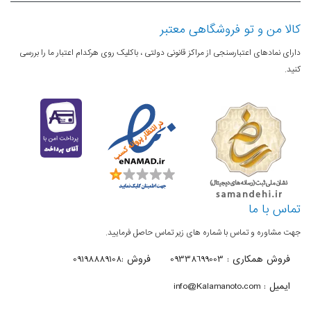
مشخصات
باتری از نوع لیتیوم-یون با ظرفیت
باتری
کالا من و تو فروشگاهی معتبر
550میلی‌آمپر ساعت
دارای نمادهای اعتبارسنجی از مراکز قانونی دولتی ، باکلیک روی هرکدام اعتبار ما را بررسی
سایر قابلیت‌ها
کنید.
پخش کننده MP3
تماس با ما
جهت مشاوره و تماس با شماره های زیر تماس حاصل فرمایید.
فروش همکاری : 09338699003
فروش :09198889108
ایمیل : info@Kalamanoto.com